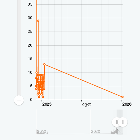
აღდგენა
35
30
HTML
25
კოდი
20
სალიცენზიო
15
შეთანხმება
და
10
პასუხისმგებლობის
5
უარყოფა
0
2025
ივლ
2026
2010
2020