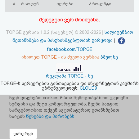
#
რაოდენ.
ფერები
პროცენტი
აღდგენა
შედეგები ვერ მოიძებნა.
HTML
კოდი
TOP.GE ვერსია 1.0.2 (სატესტო) © 2002-2026
|
სალიცენზიო
შეთანხმება და პასუხისმგებლობის უარყოფა
|
სალიცენზიო
facebook.com/TOP.GE
იხილეთ TOP.GE - ის ძველი ვერსია
ბმულზე
შეთანხმება
და
რეკლამა TOP.GE - ზე
პასუხისმგებლობის
TOP.GE-ს სერვერების განთავსებას და ინტერნეტთან კავშირს
უზრუნველყოფს:
CLOUD9
უარყოფა
ჩვენ ვიყენებთ cookies რათა შემოგთავაზოთ უკეთესი
სერვისი და მეტი კომფორტულობა. ჩვენი საიტით
სარგებლობით თქვენ ავტომატურად ეთანხმებით
საიტის
წესებსა და პირობებს
დახურვა