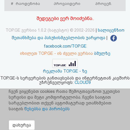
#
რაოდენობა
პროვაიდერი
პროცენ.
აღდგენა
შედეგები ვერ მოიძებნა.
HTML
კოდი
TOP.GE ვერსია 1.0.2 (სატესტო) © 2002-2026
|
სალიცენზიო
შეთანხმება და პასუხისმგებლობის უარყოფა
|
სალიცენზიო
facebook.com/TOP.GE
იხილეთ TOP.GE - ის ძველი ვერსია
ბმულზე
შეთანხმება
და
რეკლამა TOP.GE - ზე
პასუხისმგებლობის
TOP.GE-ს სერვერების განთავსებას და ინტერნეტთან კავშირს
უზრუნველყოფს:
CLOUD9
უარყოფა
ჩვენ ვიყენებთ cookies რათა შემოგთავაზოთ უკეთესი
სერვისი და მეტი კომფორტულობა. ჩვენი საიტით
სარგებლობით თქვენ ავტომატურად ეთანხმებით
საიტის
წესებსა და პირობებს
დახურვა