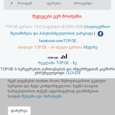
#
რაოდენ.
ფერები
პროცენტი
აღდგენა
შედეგები ვერ მოიძებნა.
HTML
კოდი
TOP.GE ვერსია 1.0.2 (სატესტო) © 2002-2026
|
სალიცენზიო
შეთანხმება და პასუხისმგებლობის უარყოფა
|
სალიცენზიო
facebook.com/TOP.GE
იხილეთ TOP.GE - ის ძველი ვერსია
ბმულზე
შეთანხმება
და
რეკლამა TOP.GE - ზე
პასუხისმგებლობის
TOP.GE-ს სერვერების განთავსებას და ინტერნეტთან კავშირს
უზრუნველყოფს:
CLOUD9
უარყოფა
ჩვენ ვიყენებთ cookies რათა შემოგთავაზოთ უკეთესი
სერვისი და მეტი კომფორტულობა. ჩვენი საიტით
სარგებლობით თქვენ ავტომატურად ეთანხმებით
საიტის
წესებსა და პირობებს
დახურვა