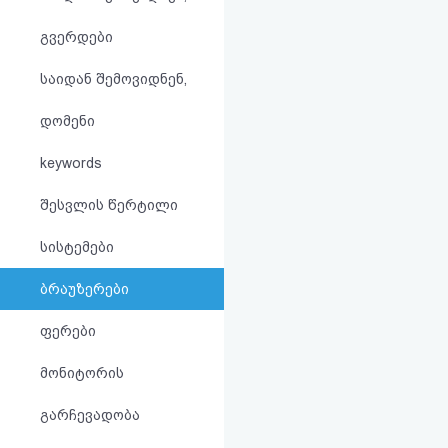
აღდგენა
გვერდები
HTML
საიდან შემოვიდნენ,
კოდი
დომენი
სალიცენზიო
keywords
შეთანხმება
შესვლის წერტილი
და
სისტემები
პასუხისმგებლობის
ბრაუზერები
უარყოფა
ფერები
მონიტორის
გარჩევადობა