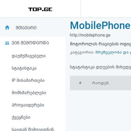
MobilePhon
რეიტინგი
მთავარი
http://mobilephone.ge
(მთავარი)
ვინ შემოდიოდა
მოტოროლას რაციების ოფი
ფოსტა
კატეგორია:
მრეწველობა და
დაუმუშავებელი
კითხვა-
სტატისტიკა დღეების მიხედვ
სტატისტიკა
პასუხი
IP მისამართები
#
რაოდენ.
მომხმარებლები
ავტორიზაცია
პროვაიდერები
რეგისტრაცია
ქვეყნები
პაროლის
საიდან შემოვიდნენ,