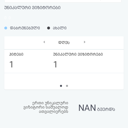
აღდგენა
უნიკალური ვიზიტორები
0
0
HTML
%
%
დაბრუნებული
ახალი
კოდი
‹
›
დღეს
სალიცენზიო
ჰიტები
უნიკალური ვიზიტორები
შეთანხმება
1
1
და
პასუხისმგებლობის
უარყოფა
ერთი უნიკალური
NAN
ვიზიტორი საშუალოდ
გვერდს
ათვალიერებს