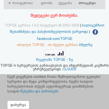
#
რაოდენობა
დროშა
ქვეყანა
პროცენტი
აღდგენა
შედეგები ვერ მოიძებნა.
HTML
კოდი
TOP.GE ვერსია 1.0.2 (სატესტო) © 2002-2026
|
სალიცენზიო
შეთანხმება და პასუხისმგებლობის უარყოფა
|
სალიცენზიო
facebook.com/TOP.GE
იხილეთ TOP.GE - ის ძველი ვერსია
ბმულზე
შეთანხმება
და
რეკლამა TOP.GE - ზე
პასუხისმგებლობის
TOP.GE-ს სერვერების განთავსებას და ინტერნეტთან კავშირს
უზრუნველყოფს:
CLOUD9
უარყოფა
ჩვენ ვიყენებთ cookies რათა შემოგთავაზოთ უკეთესი
სერვისი და მეტი კომფორტულობა. ჩვენი საიტით
სარგებლობით თქვენ ავტომატურად ეთანხმებით
საიტის
წესებსა და პირობებს
დახურვა