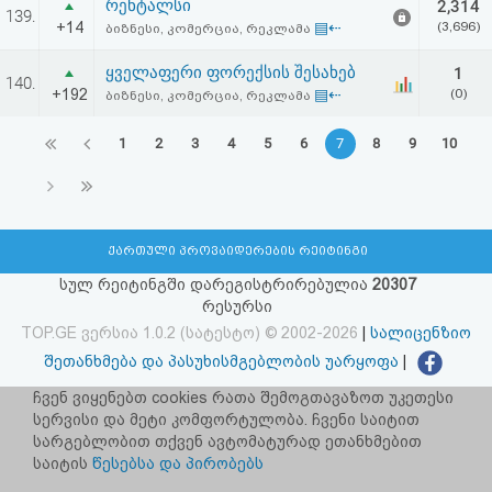
რენტალსი
2,314
139.
+14
▤⇠
(3,696)
ბიზნესი, კომერცია, რეკლამა
ყველაფერი ფორექსის შესახებ
1
140.
+192
▤⇠
(0)
ბიზნესი, კომერცია, რეკლამა
1
2
3
4
5
6
7
8
9
10
ქართული პროვაიდერების რეიტინგი
სულ რეიტინგში დარეგისტრირებულია
20307
რესურსი
TOP.GE ვერსია 1.0.2 (სატესტო) © 2002-2026
|
სალიცენზიო
შეთანხმება და პასუხისმგებლობის უარყოფა
|
facebook.com/TOP.GE
ჩვენ ვიყენებთ cookies რათა შემოგთავაზოთ უკეთესი
სერვისი და მეტი კომფორტულობა. ჩვენი საიტით
იხილეთ TOP.GE - ის ძველი ვერსია
ბმულზე
სარგებლობით თქვენ ავტომატურად ეთანხმებით
საიტის
წესებსა და პირობებს
რეკლამა TOP.GE - ზე