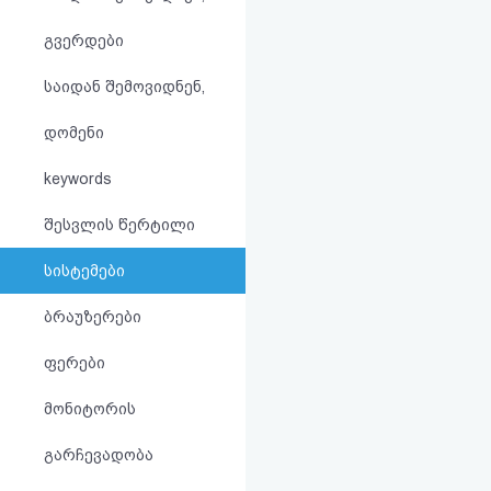
აღდგენა
გვერდები
HTML
საიდან შემოვიდნენ,
კოდი
დომენი
სალიცენზიო
keywords
შეთანხმება
შესვლის წერტილი
და
სისტემები
პასუხისმგებლობის
ბრაუზერები
უარყოფა
ფერები
მონიტორის
გარჩევადობა