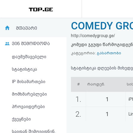
COMEDY GRO
რეიტინგი
მთავარი
http://comedygroup.ge/
(მთავარი)
ვინ შემოდიოდა
კომედი ჯგუფი წარმოგიდგენთ
ფოსტა
კატეგორია:
გასართობი
დაუმუშავებელი
კითხვა-
სტატისტიკა დღეების მიხედვ
სტატისტიკა
პასუხი
IP მისამართები
#
რაოდენ.
სი
მომხმარებლები
ავტორიზაცია
1.
1
iP
პროვაიდერები
რეგისტრაცია
2.
1
Li
ქვეყნები
პაროლის
საიდან შემოვიდნენ,