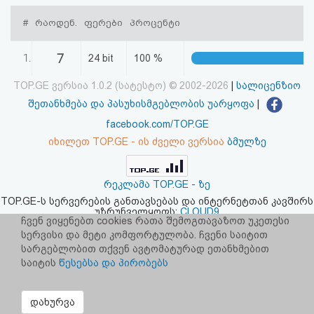
აღდგენა
#
რაოდენ.
ფერები
პროცენტი
HTML
7
1.
24 bit
100 %
კოდი
TOP.GE ვერსია 1.0.2 (სატესტო) © 2002-2026
|
სალიცენზიო
შეთანხმება და პასუხისმგებლობის უარყოფა
|
სალიცენზიო
facebook.com/TOP.GE
შეთანხმება
იხილეთ TOP.GE - ის ძველი ვერსია
ბმულზე
და
რეკლამა TOP.GE - ზე
პასუხისმგებლობის
TOP.GE-ს სერვერების განთავსებას და ინტერნეტთან კავშირს
უზრუნველყოფს:
CLOUD9
უარყოფა
ჩვენ ვიყენებთ cookies რათა შემოგთავაზოთ უკეთესი
სერვისი და მეტი კომფორტულობა. ჩვენი საიტით
სარგებლობით თქვენ ავტომატურად ეთანხმებით
საიტის
წესებსა და პირობებს
დახურვა