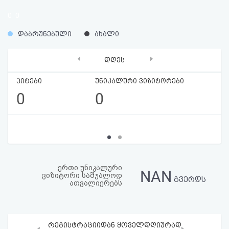
აღდგენა
0
0
%
%
HTML
დაბრუნებული
ახალი
კოდი
‹
›
დღეს
სალიცენზიო
ჰიტები
უნიკალური ვიზიტორები
0
0
შეთანხმება
და
პასუხისმგებლობის
უარყოფა
ერთი უნიკალური
NAN
ვიზიტორი საშუალოდ
გვერდს
ათვალიერებს
რეგისტრაციიდან ყოველდღიურად
‹
›