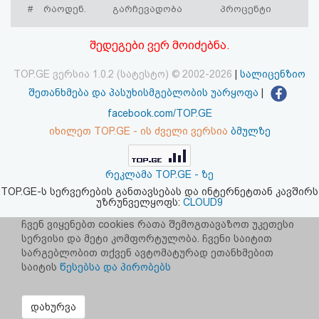
#
რაოდენ.
გარჩევადობა
პროცენტი
აღდგენა
შედეგები ვერ მოიძებნა.
HTML
კოდი
TOP.GE ვერსია 1.0.2 (სატესტო) © 2002-2026
|
სალიცენზიო
შეთანხმება და პასუხისმგებლობის უარყოფა
|
სალიცენზიო
facebook.com/TOP.GE
იხილეთ TOP.GE - ის ძველი ვერსია
ბმულზე
შეთანხმება
და
რეკლამა TOP.GE - ზე
პასუხისმგებლობის
TOP.GE-ს სერვერების განთავსებას და ინტერნეტთან კავშირს
უზრუნველყოფს:
CLOUD9
უარყოფა
ჩვენ ვიყენებთ cookies რათა შემოგთავაზოთ უკეთესი
სერვისი და მეტი კომფორტულობა. ჩვენი საიტით
სარგებლობით თქვენ ავტომატურად ეთანხმებით
საიტის
წესებსა და პირობებს
დახურვა