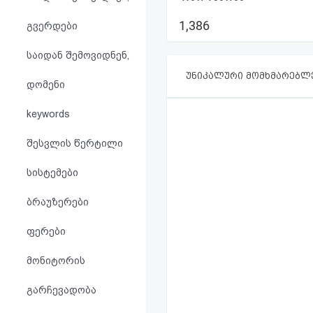
აღდგენა
1,386
გვერდები
HTML
საიდან შემოვიდნენ,
კოდი
უნიკალური მომხმარებლ
დომენი
სალიცენზიო
keywords
შეთანხმება
შესვლის წერტილი
და
სისტემები
პასუხისმგებლობის
ბრაუზერები
უარყოფა
ფერები
მონიტორის
გარჩევადობა