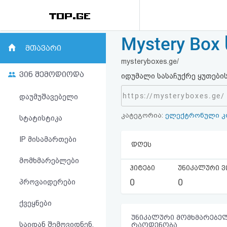
Mystery Bo
რეიტინგი
მთავარი
mysteryboxes.ge/
(მთავარი)
ვინ შემოდიოდა
იდუმალი სასაჩუქრე ყუთები
ფოსტა
https://mysteryboxes.ge/
დაუმუშავებელი
კატეგორია:
ელექტრონული კ
კითხვა-
სტატისტიკა
პასუხი
IP მისამართები
დღეს
მომხმარებლები
ავტორიზაცია
ჰიტები
უნიკალური ვ
0
0
პროვაიდერები
რეგისტრაცია
ქვეყნები
პაროლის
უნიკალური მომხმარებელ
საიდან შემოვიდნენ,
რაოდენობა