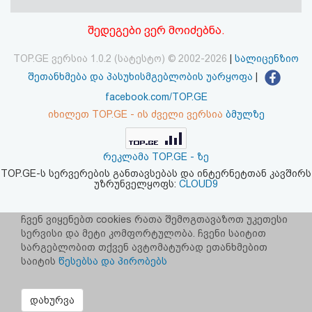
აღდგენა
შედეგები ვერ მოიძებნა.
HTML
TOP.GE ვერსია 1.0.2 (სატესტო) © 2002-2026
|
სალიცენზიო
კოდი
შეთანხმება და პასუხისმგებლობის უარყოფა
|
facebook.com/TOP.GE
სალიცენზიო
იხილეთ TOP.GE - ის ძველი ვერსია
ბმულზე
შეთანხმება
რეკლამა TOP.GE - ზე
და
TOP.GE-ს სერვერების განთავსებას და ინტერნეტთან კავშირს
უზრუნველყოფს:
CLOUD9
პასუხისმგებლობის
უარყოფა
ჩვენ ვიყენებთ cookies რათა შემოგთავაზოთ უკეთესი
სერვისი და მეტი კომფორტულობა. ჩვენი საიტით
სარგებლობით თქვენ ავტომატურად ეთანხმებით
საიტის
წესებსა და პირობებს
დახურვა