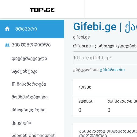
Gifebi.ge |
რეიტინგი
მთავარი
gifebi.ge
(მთავარი)
ვინ შემოდიოდა
Gifebi.ge - ქართული გიფებ
ფოსტა
http://gifebi.ge
დაუმუშავებელი
კატეგორია:
გასართობი
კითხვა-
სტატისტიკა
პასუხი
IP მისამართები
დღეს
მომხმარებლები
ავტორიზაცია
ჰიტები
უნიკალური ვ
0
0
პროვაიდერები
რეგისტრაცია
ქვეყნები
პაროლის
უნიკალური მომხმარებელ
საიდან შემოვიდნენ,
რაოდენობა