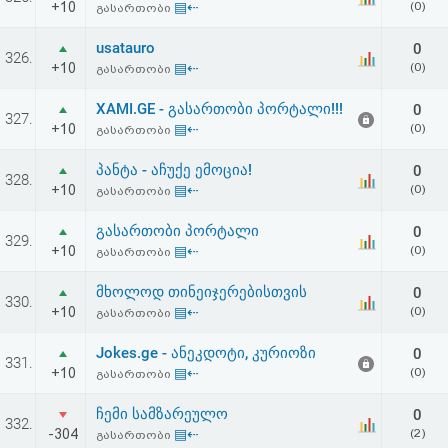
+10
▤⇠
(0)
გასართობი
აღდგენა
usatauro
0
326.
HTML
+10
▤⇠
(0)
გასართობი
კოდი
XAMI.GE - გასართობი პორტალი!!!
0
327.
+10
▤⇠
(0)
გასართობი
სალიცენზიო
პანტა - აჩუქე ემოცია!
0
328.
+10
▤⇠
(0)
გასართობი
შეთანხმება
და
გასართობი პორტალი
0
329.
+10
▤⇠
(0)
გასართობი
პასუხისმგებლობის
მხოლოდ თინეიჯერებისთვის
0
330.
უარყოფა
+10
▤⇠
(0)
გასართობი
Jokes.ge - ანეკდოტი, კურიოზი
0
331.
+10
▤⇠
(0)
გასართობი
ჩემი სამზარეულო
0
332.
-304
▤⇠
(2)
გასართობი