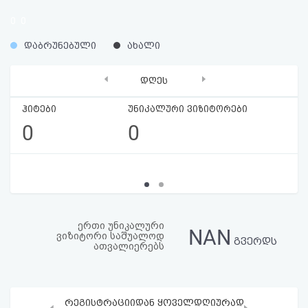
აღდგენა
0
0
%
%
HTML
დაბრუნებული
ახალი
კოდი
‹
›
დღეს
სალიცენზიო
ჰიტები
უნიკალური ვიზიტორები
0
0
შეთანხმება
და
პასუხისმგებლობის
უარყოფა
ერთი უნიკალური
NAN
ვიზიტორი საშუალოდ
გვერდს
ათვალიერებს
რეგისტრაციიდან ყოველდღიურად
‹
›