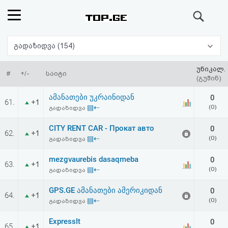
ძიება
რეიტინგი
გადაზიდვა (154)
(მთავარი)
უნიკალ.
#
+/-
საიტი
(გუშინ)
ფოსტა
ამანათები უკრაინიდან
0
61.
+1
▤⇠
(0)
გადაზიდვა
კითხვა-
CITY RENT CAR - Прокат авто
0
62.
+1
პასუხი
▤⇠
(0)
გადაზიდვა
mezgvaurebis dasaqmeba
0
ავტორიზაცია
63.
+1
▤⇠
(0)
გადაზიდვა
რეგისტრაცია
GPS.GE ამანათები ამერიკიდან
0
64.
+1
▤⇠
(0)
გადაზიდვა
პაროლის
ExpressIt
0
65.
+1