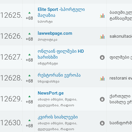
აღდგენა
Elite Sport -სპორტული
ბათუმი,ე
12625.
მაღაზია
+68
ტანსაცმე
HTML
სპორტი
კოდი
lawwebpage.com
12626.
sakonultaci
+68
პოლიტიკა
სალიცენზიო
ონლაინ ფილმები HD
12627.
შეთანხმება
ხარისხში
ფილმები ქ
+68
ინტერნეტი
და
რესტორანი ევროპა
12628.
restorani e
პასუხისმგებლობის
+68
სხვადასხვა
უარყოფა
NewsPort.ge
ქართული 
12629.
ახალი ამბები, მედია,
+68
სიახლე ერ
ტელევიზია, რადიო
კვირის სიახლეები
12630.
საინფორმ
ახალი ამბები, მედია,
+68
ტელევიზია, რადიო