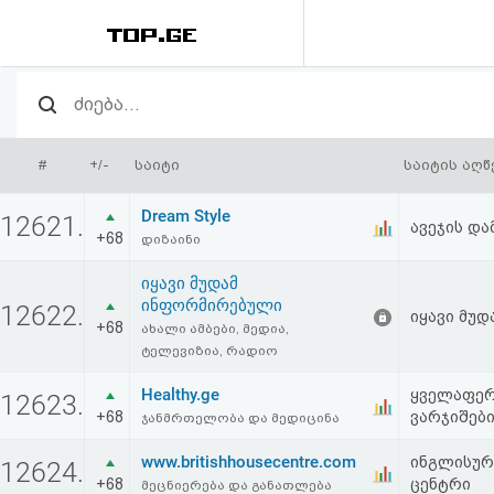
რეიტინგი
(მთავარი)
#
+/-
საიტი
საიტის აღწ
ფოსტა
Dream Style
12621.
ავეჯის დ
+68
დიზაინი
კითხვა-
იყავი მუდამ
პასუხი
ინფორმირებული
12622.
იყავი მუდ
+68
ახალი ამბები, მედია,
ავტორიზაცია
ტელევიზია, რადიო
Healthy.ge
ყველაფერ
12623.
რეგისტრაცია
+68
ვარჯიშები,
ჯანმრთელობა და მედიცინა
www.britishhousecentre.com
ინგლისურ
12624.
პაროლის
+68
ცენტრი
მეცნიერება და განათლება