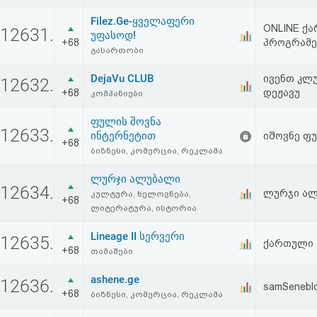
Filez.Ge-ყველაფერი
ONLINE ქ
12631.
უფასოდ!
+68
პროგრამებ
გასართობი
DejaVu CLUB
ივენთ კლ
12632.
+68
დეჟავუ
კომპანიები
ფულის შოვნა
12633.
ინტერნეტით
იშოვნე ფ
+68
ბიზნესი, კომერცია, რეკლამა
ლურჯი ალუბალი
12634.
ლურჯი ალ
კულტურა, ხელოვნება,
+68
ლიტერატურა, ისტორია
Lineage II სერვერი
12635.
ქართული 
+68
თამაშები
ashene.ge
12636.
samSeneblo
+68
ბიზნესი, კომერცია, რეკლამა