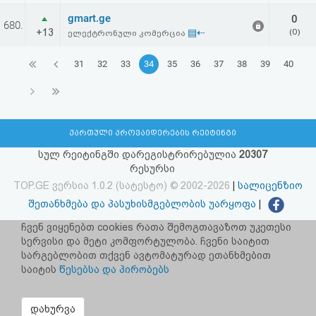
gmart.ge
0
680.
+13
▤⇠
(0)
ელექტრონული კომერცია
31
32
33
34
35
36
37
38
39
40
ქართული პროვაიდერების რეიტინგი
სულ რეიტინგში დარეგისტრირებულია
20307
რესურსი
TOP.GE ვერსია 1.0.2 (სატესტო) © 2002-2026
|
სალიცენზიო
შეთანხმება და პასუხისმგებლობის უარყოფა
|
facebook.com/TOP.GE
ჩვენ ვიყენებთ cookies რათა შემოგთავაზოთ უკეთესი
სერვისი და მეტი კომფორტულობა. ჩვენი საიტით
იხილეთ TOP.GE - ის ძველი ვერსია
ბმულზე
სარგებლობით თქვენ ავტომატურად ეთანხმებით
საიტის
წესებსა და პირობებს
რეკლამა TOP.GE - ზე
TOP.GE-ს სერვერების განთავსებას და ინტერნეტთან კავშირს
დახურვა
უზრუნველყოფს:
CLOUD9