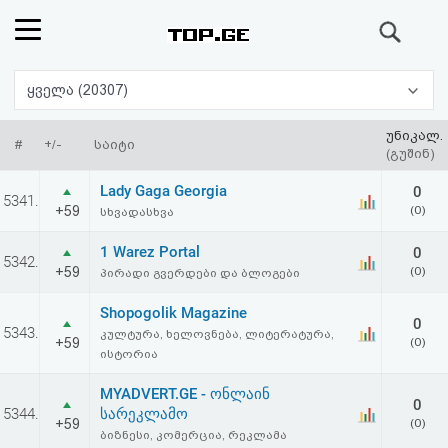
ძიება
რეიტინგი
ყველა (20307)
(მთავარი)
უნიკალ.
#
+/-
საიტი
(გუშინ)
ფოსტა
Lady Gaga Georgia
0
5341.
+59
(0)
სხვადასხვა
კითხვა-
1 Warez Portal
0
5342.
პასუხი
+59
(0)
პირადი გვერდები და ბლოგები
Shopogolik Magazine
ავტორიზაცია
0
5343.
კულტურა, ხელოვნება, ლიტერატურა,
+59
(0)
ისტორია
რეგისტრაცია
MYADVERT.GE - ონლაინ
0
5344.
სარეკლამო
პაროლის
+59
(0)
ბიზნესი, კომერცია, რეკლამა