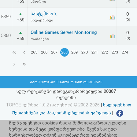
+59
(0)
სპორტი
სასტუმრო \
0
5359.
+59
(0)
სხვადასხვა
Online Games Server Monitoring
0
5360.
+59
(0)
თამაშები
265
266
267
268
269
270
271
272
273
274
ქართული პროვაიდერების რეიტინგი
სულ რეიტინგში დარეგისტრირებულია
20307
რესურსი
TOP.GE ვერსია 1.0.2 (სატესტო) © 2002-2026
|
სალიცენზიო
შეთანხმება და პასუხისმგებლობის უარყოფა
|
facebook.com/TOP.GE
ჩვენ ვიყენებთ cookies რათა შემოგთავაზოთ უკეთესი
სერვისი და მეტი კომფორტულობა. ჩვენი საიტით
იხილეთ TOP.GE - ის ძველი ვერსია
ბმულზე
სარგებლობით თქვენ ავტომატურად ეთანხმებით