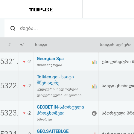
რეიტინგი
(მთავარი)
#
+/-
საიტი
საიტის აღწერა
ფოსტა
Georgian Spa
5321.
-2
ტაილანდური მ
მომსახურება
კითხვა-
Tolkien.ge - საიტი
პასუხი
მწერალზე
5322.
-2
საიტი ცნობილ
კულტურა, ხელოვნება,
ავტორიზაცია
ლიტერატურა, ისტორია
GEOBET.IN-სპორტული
5323.
რეგისტრაცია
პროგნოზები
-2
სპორტული პრო
სპორტი
პაროლის
GEO.SAITEBI.GE