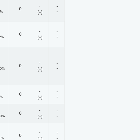
-
-
0
-
0%
(-)
-
-
0
-
2%
(-)
-
-
0
-
00%
(-)
-
-
0
-
0%
(-)
-
-
0
-
00%
(-)
-
-
0
-
3%
(-)