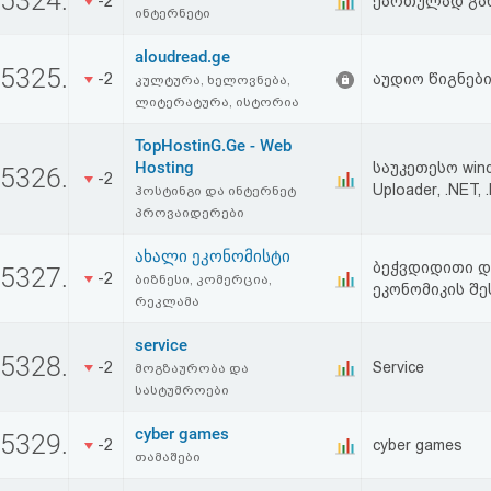
5324.
-2
ქართულად გა
აღდგენა
ინტერნეტი
aloudread.ge
5325.
HTML
-2
აუდიო წიგნებ
კულტურა, ხელოვნება,
ლიტერატურა, ისტორია
კოდი
TopHostinG.Ge - Web
Hosting
საუკეთესო wind
5326.
სალიცენზიო
-2
Uploader, .NET, 
ჰოსტინგი და ინტერნეტ
შეთანხმება
პროვაიდერები
და
ახალი ეკონომისტი
ბეჭვდიდითი დ
5327.
-2
ბიზნესი, კომერცია,
ეკონომიკის შე
პასუხისმგებლობის
რეკლამა
უარყოფა
service
5328.
-2
Service
მოგზაურობა და
სასტუმროები
cyber games
5329.
-2
cyber games
თამაშები