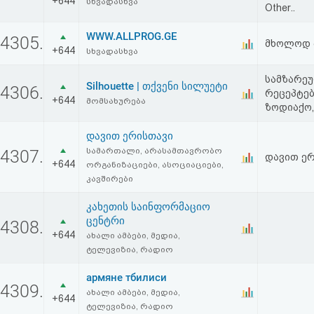
+644
სხვადასხვა
Other..
აღდგენა
WWW.ALLPROG.GE
4305.
მხოლოდ პ
HTML
+644
სხვადასხვა
კოდი
სამზარეუ
Silhouette | თქვენი სილუეტი
4306.
რეცეპტებ
+644
მომსახურება
ზოდიაქო,
სალიცენზიო
შეთანხმება
დავით ერისთავი
სამართალი, არასამთავრობო
4307.
დავით ე
და
+644
ორგანიზაციები, ასოციაციები,
კავშირები
პასუხისმგებლობის
კახეთის საინფორმაციო
უარყოფა
ცენტრი
4308.
+644
ახალი ამბები, მედია,
ტელევიზია, რადიო
армяне тбилиси
4309.
ახალი ამბები, მედია,
+644
ტელევიზია, რადიო