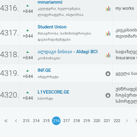
mmariammi
4316.
my works
კულტურა, ხელოვნება,
+644
ლიტერატურა, ისტორია
Student Union
კავკასიი
4317.
მთავრობა, სამინისტროები,
+644
თვითმარ
დეპარტამენტები
ალდაგი ბისიაი - Aldagi BCI
სადაზღვე
4318.
+644
Insurance
კომპანიები
INF.GE
4319.
ყველა სა
+644
ინტერნეტი
უსწრაფეს
L1VESCORE.GE
4320.
ჩოგბურთი
+644
სპორტი
სპორტული
213
214
215
216
217
218
219
220
221
222