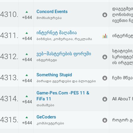
დაგეგმეთ
Concord Events
4310.
ღონისძიე
+644
მომსახურება
ივენთი ჩ
ინტერნეტ მაღაზია
4311.
ინტერნეტ
+644
ბიზნესი, კომერცია, რეკლამა
სტატიები
ვებ–მასტერების ფორუმი
4312.
სკრიფტებ
+644
ინტერნეტი
ის ირგვლი
Something Stupid
4313.
ჩემი მწვ
+644
პირადი გვერდები და ბლოგები
Game-Pes.Com -PES 11 &
4314.
FiFa 11
All AbouT 
+644
თამაშები
GeCoders
4315.
როგორ გ
+644
კომპიუტერები