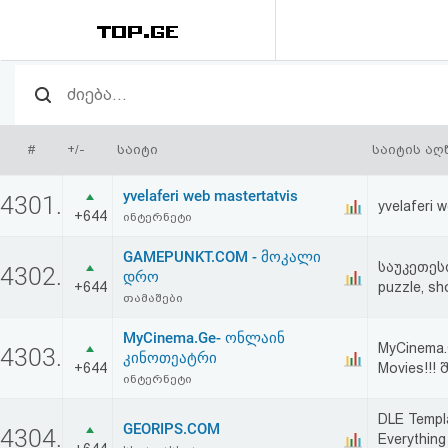
რეიტინგი
(მთავარი)
#
+/-
საიტი
საიტის აღ
ფოსტა
yvelaferi web mastertatvis
4301.
yvelaferi 
+644
ინტერნეტი
კითხვა-
GAMEPUNKT.COM - მოკალი
პასუხი
საუკეთეს
4302.
დრო
+644
puzzle, sho
თამაშები
ავტორიზაცია
MyCinema.Ge- ონლაინ
MyCinema
4303.
კინოთეატრი
+644
Movies!!! 
რეგისტრაცია
ინტერნეტი
DLE Templa
პაროლის
GEORIPS.COM
4304.
Everything