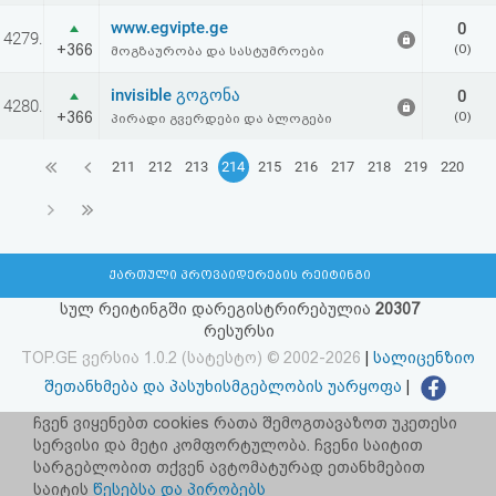
www.egvipte.ge
0
4279.
+366
(0)
მოგზაურობა და სასტუმროები
invisible გოგონა
0
4280.
+366
(0)
პირადი გვერდები და ბლოგები
211
212
213
214
215
216
217
218
219
220
ქართული პროვაიდერების რეიტინგი
სულ რეიტინგში დარეგისტრირებულია
20307
რესურსი
TOP.GE ვერსია 1.0.2 (სატესტო) © 2002-2026
|
სალიცენზიო
შეთანხმება და პასუხისმგებლობის უარყოფა
|
facebook.com/TOP.GE
ჩვენ ვიყენებთ cookies რათა შემოგთავაზოთ უკეთესი
სერვისი და მეტი კომფორტულობა. ჩვენი საიტით
იხილეთ TOP.GE - ის ძველი ვერსია
ბმულზე
სარგებლობით თქვენ ავტომატურად ეთანხმებით
საიტის
წესებსა და პირობებს