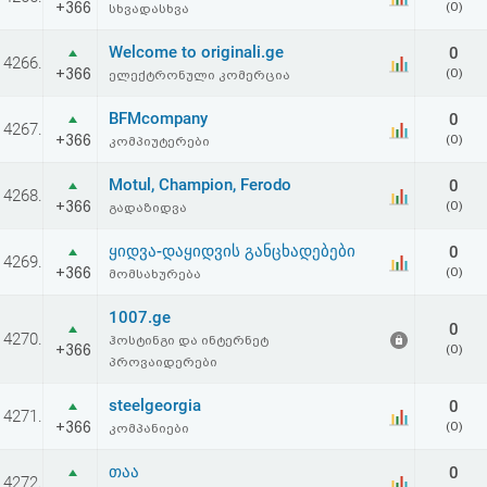
+366
(0)
სხვადასხვა
აღდგენა
Welcome to originali.ge
0
4266.
HTML
+366
(0)
ელექტრონული კომერცია
კოდი
BFMcompany
0
4267.
+366
(0)
კომპიუტერები
სალიცენზიო
Motul, Champion, Ferodo
0
4268.
+366
(0)
გადაზიდვა
შეთანხმება
და
ყიდვა-დაყიდვის განცხადებები
0
4269.
+366
(0)
მომსახურება
პასუხისმგებლობის
1007.ge
0
უარყოფა
4270.
ჰოსტინგი და ინტერნეტ
+366
(0)
პროვაიდერები
steelgeorgia
0
4271.
+366
(0)
კომპანიები
თაა
0
4272.