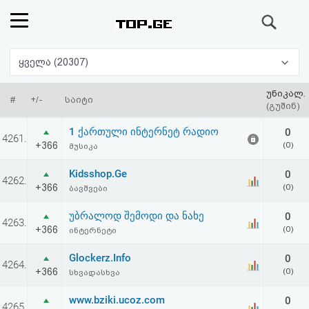
ძიება
რეიტინგი
ყველა (20307)
(მთავარი)
უნიკალ.
#
+/-
საიტი
(გუშინ)
ფოსტა
1 ქართული ინტერნეტ რადიო
0
4261.
+366
(0)
მუსიკა
კითხვა-
Kidsshop.Ge
0
4262.
პასუხი
+366
(0)
ბავშვები
უბრალოდ შემოდი და ნახე
0
ავტორიზაცია
4263.
+366
(0)
ინტერნეტი
რეგისტრაცია
Glockerz.Info
0
4264.
+366
(0)
სხვადასხვა
პაროლის
www.bziki.ucoz.com
0
4265.