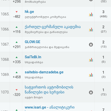
+296
(32)
მომსახურება
აღდგენა
hk.ge
3
1065.
HTML
-482
(488)
ელექტრონული კომერცია
კოდი
ქართულ-გერმანული აკადემია
2
1066.
+116
(27)
მეცნიერება და განათლება
სალიცენზიო
GLOW.GE
2
1067.
+291
(13)
ჯანმრთელობა და მედიცინა
შეთანხმება
SaiTeBi.In
და
1
1068.
+335
(5)
სხვადასხვა
პასუხისმგებლობის
saitebis-damzadeba.ge
1
1069.
უარყოფა
+458
(3)
სხვადასხვა
სატვირთოს ავტომობილის
1
1070.
ნაწილები და სერვისი
-320
(72)
ავტო მოტო
www.isari.ge - ანალიტიკური
7