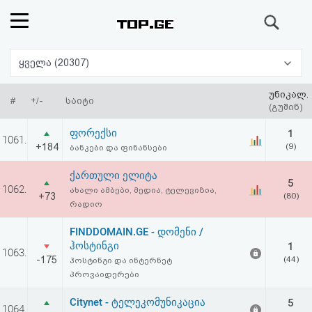
ძიება
რეიტინგი
ყველა (20307)
(მთავარი)
უნიკალ.
#
+/-
საიტი
(გუშინ)
ფოსტა
ფორექსი
1
1061.
+184
(9)
ბანკები და ფინანსები
კითხვა-
ქართული ელიტა
5
პასუხი
1062.
ახალი ამბები, მედია, ტელევიზია,
+73
(80)
რადიო
ავტორიზაცია
FINDDOMAIN.GE - დომენი /
ჰოსტინგი
1
1063.
რეგისტრაცია
-175
(44)
ჰოსტინგი და ინტერნეტ
პროვაიდერები
პაროლის
Citynet - ტელეკომუნიკაცია
5
1064.