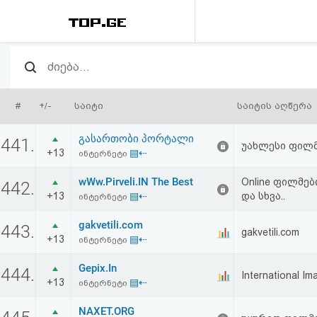
რეიტინგი
(მთავარი)
#
+/-
საიტი
საიტის აღწერა
ფოსტა
გასართობი პორტალი
441.
უახლესი ფილმე
+13
▤⇠
ინტერნეტი
კითხვა-
wWw.Pirveli.IN The Best
Online ფილმებ
442.
პასუხი
+13
▤⇠
და სხვა..
ინტერნეტი
gakvetili.com
ავტორიზაცია
443.
gakvetili.com
+13
▤⇠
ინტერნეტი
რეგისტრაცია
Gepix.In
444.
International Im
+13
▤⇠
ინტერნეტი
პაროლის
NAXET.ORG