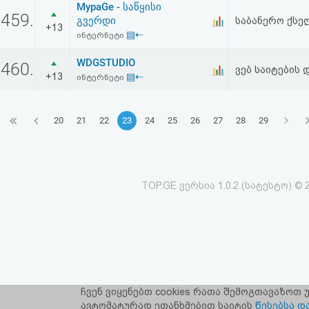
MypaGe - საწყისი
459.
გვერდი
საბანერო ქსელ
+13
▤⇠
ინტერნეტი
WDGSTUDIO
460.
ვებ საიტების
+13
▤⇠
ინტერნეტი
20
21
22
23
24
25
26
27
28
29
TOP.GE ვერსია 1.0.2 (სატესტო) © 
ჩვენ ვიყენებთ cookies რათა შემოგთავაზოთ
TOP.GE-ს ს
ავტომატურად ეთანხმებით საიტის
წესებსა დ