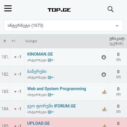
ძიება
რეიტინგი
ინტერნეტი (1073)
(მთავარი)
უნიკალ.
#
+/-
საიტი
(გუშინ)
ფოსტა
KINOMAN.GE
0
181.
-1
▤⇠
(0)
ინტერნეტი
კითხვა-
ბანერები
0
182.
-1
პასუხი
▤⇠
(0)
ინტერნეტი
Web and System Programming
0
ავტორიზაცია
183.
-1
▤⇠
(0)
ინტერნეტი
რეგისტრაცია
ჯეო ფორუმი IFORUM.GE
0
184.
-1
▤⇠
(0)
ინტერნეტი
პაროლის
UPLOAD.GE
0
185.
-1