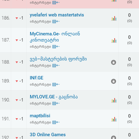
▤⇠
(0)
ინტერნეტი
აღდგენა
yvelaferi web mastertatvis
0
186.
-1
HTML
▤⇠
(0)
ინტერნეტი
კოდი
MyCinema.Ge- ონლაინ
0
187.
კინოთეატრი
-1
(0)
▤⇠
ინტერნეტი
სალიცენზიო
ვებ–მასტერების ფორუმი
0
შეთანხმება
188.
-1
▤⇠
(0)
ინტერნეტი
და
INF.GE
0
189.
-1
პასუხისმგებლობის
▤⇠
(0)
ინტერნეტი
უარყოფა
MYLOVE.GE - გაცნობა
0
190.
-1
▤⇠
(0)
ინტერნეტი
maptbilisi
0
191.
-1
▤⇠
(0)
ინტერნეტი
3D Online Games
0
192.
-1