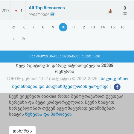
All Top Recources
0
200.
-1
▤⇠
(0)
ინტერნეტი
7
8
9
10
11
12
13
14
15
16
ქართული პროვაიდერების რეიტინგი
სულ რეიტინგში დარეგისტრირებულია
20309
რესურსი
TOP.GE ვერსია 1.0.2 (სატესტო) © 2002-2026
|
სალიცენზიო
შეთანხმება და პასუხისმგებლობის უარყოფა
|
facebook.com/TOP.GE
ჩვენ ვიყენებთ cookies რათა შემოგთავაზოთ უკეთესი
სერვისი და მეტი კომფორტულობა. ჩვენი საიტით
იხილეთ TOP.GE - ის ძველი ვერსია
ბმულზე
სარგებლობით თქვენ ავტომატურად ეთანხმებით
საიტის
წესებსა და პირობებს
რეკლამა TOP.GE - ზე
TOP.GE-ს სერვერების განთავსებას და ინტერნეტთან კავშირს
დახურვა
უზრუნველყოფს:
CLOUD9