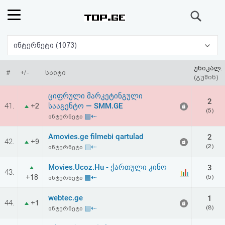
ძიება
რეიტინგი
ინტერნეტი (1073)
(მთავარი)
უნიკალ.
#
+/-
საიტი
(გუშინ)
ფოსტა
ციფრული მარკეტინგული
2
41.
სააგენტო — SMM.GE
+2
(5)
კითხვა-
▤⇠
ინტერნეტი
პასუხი
Amovies.ge filmebi qartulad
2
42.
+9
▤⇠
(2)
ინტერნეტი
ავტორიზაცია
Movies.Ucoz.Hu - ქართული კინო
3
43.
+18
▤⇠
(5)
ინტერნეტი
რეგისტრაცია
webtec.ge
1
44.
+1
▤⇠
(8)
ინტერნეტი
პაროლის