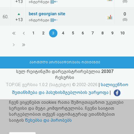
+13
▤⇠
(0)
ინტერნეტი
best georgian site
0
60.
+13
▤⇠
(0)
ინტერნეტი
1
2
3
4
5
6
7
8
9
10
ქართული პროვაიდერების რეიტინგი
სულ რეიტინგში დარეგისტრირებულია
20307
რესურსი
TOP.GE ვერსია 1.0.2 (სატესტო) © 2002-2026
|
სალიცენზიო
შეთანხმება და პასუხისმგებლობის უარყოფა
|
facebook.com/TOP.GE
ჩვენ ვიყენებთ cookies რათა შემოგთავაზოთ უკეთესი
სერვისი და მეტი კომფორტულობა. ჩვენი საიტით
იხილეთ TOP.GE - ის ძველი ვერსია
ბმულზე
სარგებლობით თქვენ ავტომატურად ეთანხმებით
საიტის
წესებსა და პირობებს
რეკლამა TOP.GE - ზე
TOP.GE-ს სერვერების განთავსებას და ინტერნეტთან კავშირს