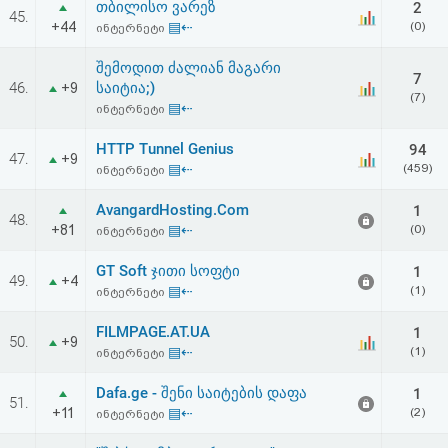
თბილისო ვარეზ
2
აღდგენა
45.
+44
▤⇠
(0)
ინტერნეტი
HTML
შემოდით ძალიან მაგარი
7
46.
საიტია;)
+9
(7)
კოდი
▤⇠
ინტერნეტი
HTTP Tunnel Genius
94
სალიცენზიო
47.
+9
▤⇠
(459)
ინტერნეტი
შეთანხმება
AvangardHosting.Com
1
48.
და
+81
▤⇠
(0)
ინტერნეტი
პასუხისმგებლობის
GT Soft ჯითი სოფტი
1
49.
+4
▤⇠
(1)
ინტერნეტი
უარყოფა
FILMPAGE.AT.UA
1
50.
+9
▤⇠
(1)
ინტერნეტი
Dafa.ge - შენი საიტების დაფა
1
51.
+11
▤⇠
(2)
ინტერნეტი