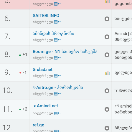
5.
▤⇠
gogonebi
აღდგენა
ინტერნეტი
SAITEBI.INFO
6.
საიტების
HTML
▤⇠
ინტერნეტი
კოდი
ამინდის პროგნოზი
Amindi 
7.
▤⇠
მსოფლიო
ინტერნეტი
სალიცენზიო
Boom.ge - N1 საძიებო სისტემა
ვიდეო პ
8.
+1
შეთანხმება
▤⇠
ამინდის
ინტერნეტი
და
Srulad.net
9.
-1
ფილმებ
▤⇠
ინტერნეტი
პასუხისმგებლობის
✨Astro.ge - ჰოროსკოპი
10.
უარყოფა
♈ჰოროს
▤⇠
ინტერნეტი
☀️Amindi.net
⛅ amind
11.
+2
ხარისხი
▤⇠
ინტერნეტი
ref.ge
12.
ბმულებ
▤⇠
ინტერნეტი