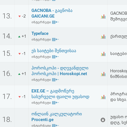
GACNOBA - გაცნობა
GACNOBA
13.
GAICANI.GE
-2
შემოგვ
▤⇠
ინტერნეტი
Typeface
14.
+1
ქართულ
▤⇠
ინტერნეტი
ეს საიტები შენთვისაა
15.
-1
საიტებ
▤⇠
ინტერნეტი
ჰოროსკოპი - დღევანდელი
Horosko
16.
ჰოროსკოპი | Horoskopi.net
+1
ნიშნის
▤⇠
ინტერნეტი
EXE.GE – გადმოწერე
პროგრა
17.
სასურველი ფაილი უფასოდ
-1
და სხვა.
▤⇠
ინტერნეტი
ონლაინ კალკულატორი
უფასო 
18.
Procenti.ge
დღგ, სე
▤⇠
ინტერნეტი