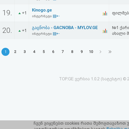
Kinogo.ge
19.
+1
ფილმებ
▤⇠
ინტერნეტი
გაცნობა - GACNOBA - MYLOV.GE
№1 ქარ
20.
+1
▤⇠
ახალი მ
ინტერნეტი
1
2
3
4
5
6
7
8
9
10
TOP.GE ვერსია 1.0.2 (სატესტო) © 
ჩვენ ვიყენებთ cookies რათა შემოგთავაზოთ
TOP.GE-ს ს