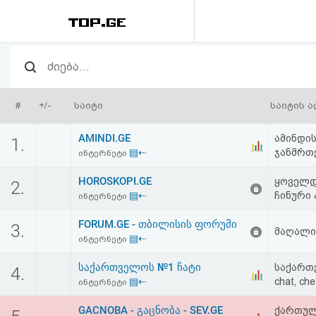
რეიტინგი
(მთავარი)
#
+/-
საიტი
საიტის 
ფოსტა
AMINDI.GE
ამინდის
1.
▤⇠
ჯანმრთე
ინტერნეტი
კითხვა-
HOROSKOPI.GE
ყოველდღ
2.
პასუხი
▤⇠
ჩინური 
ინტერნეტი
FORUM.GE - თბილისის ფორუმი
ავტორიზაცია
3.
მაღალი
▤⇠
ინტერნეტი
რეგისტრაცია
საქართველოს №1 ჩატი
საქართვ
4.
▤⇠
chat, che
ინტერნეტი
პაროლის
GACNOBA - გაცნობა - SEV.GE
ქართული