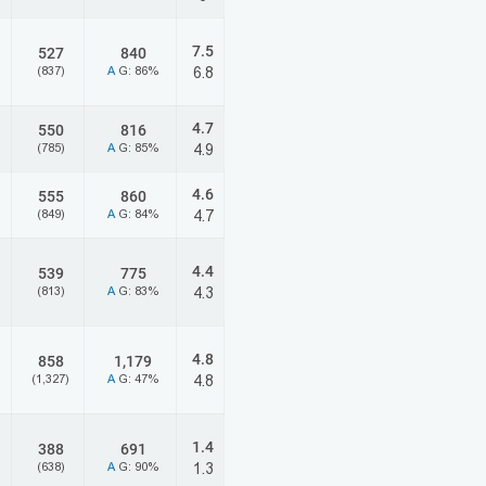
7.5
527
840
(837)
A
G: 86%
6.8
4.7
550
816
(785)
A
G: 85%
4.9
4.6
555
860
(849)
A
G: 84%
4.7
4.4
539
775
(813)
A
G: 83%
4.3
4.8
858
1,179
(1,327)
A
G: 47%
4.8
1.4
388
691
(638)
A
G: 90%
1.3