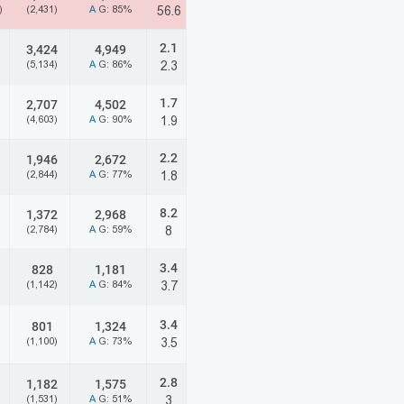
)
(2,431)
A
G: 85%
56.6
2.1
3,424
4,949
(5,134)
A
G: 86%
2.3
1.7
2,707
4,502
(4,603)
A
G: 90%
1.9
2.2
1,946
2,672
(2,844)
A
G: 77%
1.8
8.2
1
1,372
2,968
(2,784)
A
G: 59%
8
3.4
828
1,181
(1,142)
A
G: 84%
3.7
3.4
801
1,324
(1,100)
A
G: 73%
3.5
2.8
1,182
1,575
(1,531)
A
G: 51%
3