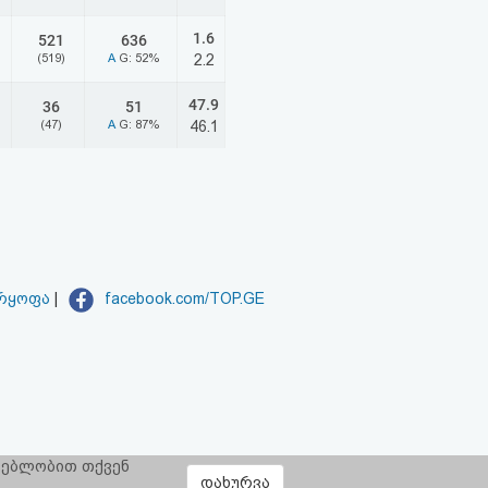
1.6
521
636
(519)
A
G: 52%
2.2
47.9
36
51
(47)
A
G: 87%
46.1
არყოფა
|
facebook.com/TOP.GE
რგებლობით თქვენ
დახურვა
ყოფს:
CLOUD9