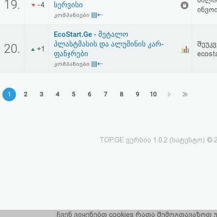
ბილინ
19.
სერვისი
-4
ინვოი
▤⇠
კომპანიები
EcoStart.Ge - მეტალო
პლასტმასის და ალუმინის კარ-
შეუკ
20.
+1
ფანჯრები
ecost
▤⇠
კომპანიები
1
2
3
4
5
6
7
8
9
10
TOP.GE ვერსია 1.0.2 (სატესტო) © 
ჩვენ ვიყენებთ cookies რათა შემოგთავაზოთ