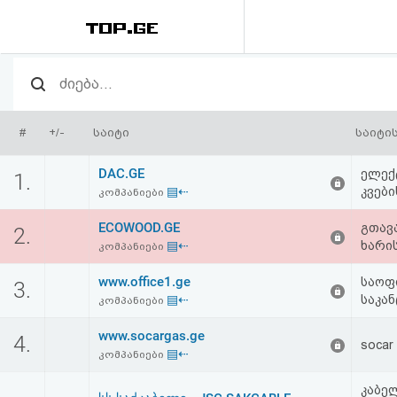
რეიტინგი
(მთავარი)
#
+/-
საიტი
საიტი
ფოსტა
DAC.GE
ელექ
1.
▤⇠
კვები
კომპანიები
კითხვა-
ECOWOOD.GE
გთავ
2.
პასუხი
▤⇠
ხარი
კომპანიები
www.office1.ge
ავტორიზაცია
საოფი
3.
▤⇠
საკან
კომპანიები
რეგისტრაცია
www.socargas.ge
4.
socar
▤⇠
კომპანიები
პაროლის
კაბე