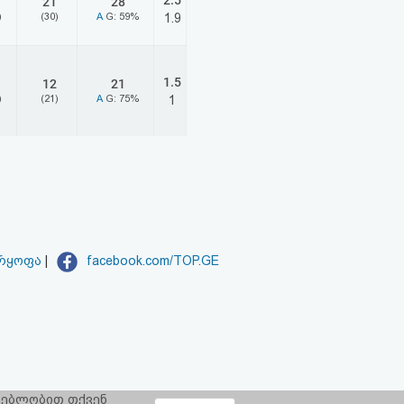
2.5
21
28
)
(30)
A
G: 59%
1.9
1.5
12
21
)
(21)
A
G: 75%
1
არყოფა
|
facebook.com/TOP.GE
რგებლობით თქვენ