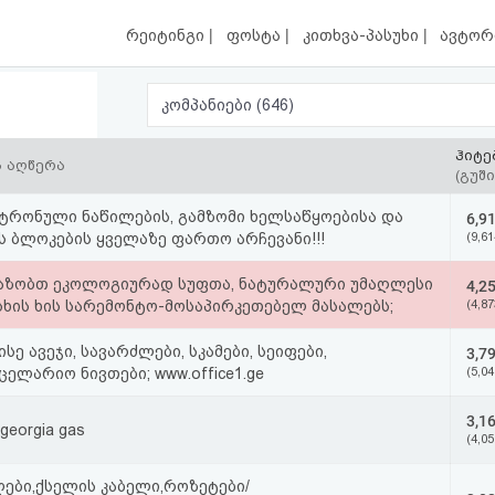
|
|
|
რეიტინგი
ფოსტა
კითხვა-პასუხი
ავტორ
კომპანიები (646)
ჰიტე
ს აღწერა
(გუში
ტრონული ნაწილების, გამზომი ხელსაწყოებისა და
6,9
ს ბლოკების ყველაზე ფართო არჩევანი!!!
(9,61
აზობთ ეკოლოგიურად სუფთა, ნატურალური უმაღლესი
4,2
სხის ხის სარემონტო-მოსაპირკეთებელ მასალებს;
(4,87
სე ავეჯი, სავარძლები, სკამები, სეიფები,
3,7
ცელარიო ნივთები; www.office1.ge
(5,04
3,1
 georgia gas
(4,05
ლები,ქსელის კაბელი,როზეტები/