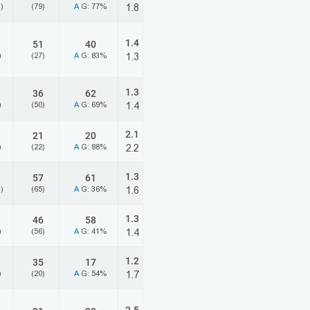
)
(79)
A
G: 77%
1.8
1.4
51
40
)
(27)
A
G: 83%
1.3
1.3
36
62
)
(50)
A
G: 69%
1.4
2.1
21
20
)
(22)
A
G: 88%
2.2
1.3
57
61
)
(65)
A
G: 36%
1.6
1.3
46
58
)
(56)
A
G: 41%
1.4
1.2
35
17
)
(20)
A
G: 54%
1.7