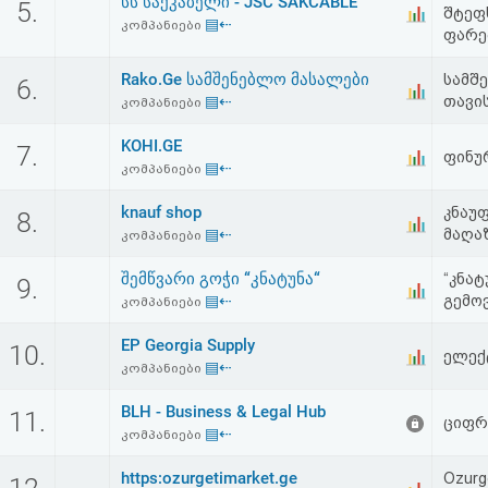
სს საქკაბელი - JSC SAKCABLE
5.
შტეფ
აღდგენა
▤⇠
კომპანიები
ფარე
HTML
Rako.Ge სამშენებლო მასალები
სამშე
6.
▤⇠
თავი
კომპანიები
კოდი
KOHI.GE
7.
ფინუ
▤⇠
სალიცენზიო
კომპანიები
შეთანხმება
knauf shop
კნაუ
8.
▤⇠
მაღაზ
კომპანიები
და
შემწვარი გოჭი “კნატუნა“
“კნა
9.
პასუხისმგებლობის
▤⇠
გემო
კომპანიები
უარყოფა
EP Georgia Supply
10.
ელექ
▤⇠
კომპანიები
BLH - Business & Legal Hub
11.
ციფრ
▤⇠
კომპანიები
https:ozurgetimarket.ge
Ozurg