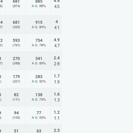
4.4
24
681
885
6)
(874)
A
G: 88%
4.5
4
44
681
915
7)
(925)
A
G: 84%
4.1
4.9
32
593
754
3)
(761)
A
G: 78%
4.7
2.4
3
270
341
7)
(388)
A
G: 89%
2.8
1.7
0
179
283
)
(237)
A
G: 93%
1.9
1.6
5
82
138
)
(111)
A
G: 79%
1.3
1.2
9
94
77
)
(105)
A
G: 59%
1.1
2.3
9
51
63