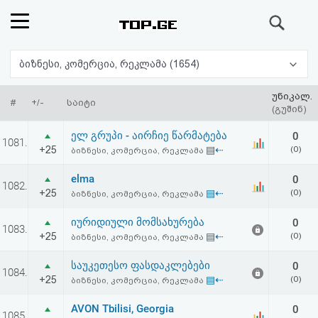
ძიება
რეიტინგი
ბიზნესი, კომერცია, რეკლამა (1654)
(მთავარი)
უნიკალ.
#
+/-
საიტი
(გუშინ)
ფოსტა
ელ გრუპი - აირჩიე წარმატება
0
1081.
+25
▤⇠
(0)
ბიზნესი, კომერცია, რეკლამა
კითხვა-
elma
0
1082.
პასუხი
+25
▤⇠
(0)
ბიზნესი, კომერცია, რეკლამა
იურიდიული მომსახურება
0
ავტორიზაცია
1083.
+25
▤⇠
(0)
ბიზნესი, კომერცია, რეკლამა
რეგისტრაცია
საუკეთესო ფასდაკლებები
0
1084.
+25
▤⇠
(0)
ბიზნესი, კომერცია, რეკლამა
პაროლის
AVON Tbilisi, Georgia
0
1085.