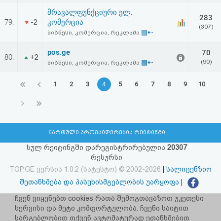
მრავალფუნქციური ელ.
283
79.
კომერცია
-2
(307)
▤⇠
ბიზნესი, კომერცია, რეკლამა
pos.ge
70
80.
+2
▤⇠
(90)
ბიზნესი, კომერცია, რეკლამა
1
2
3
4
5
6
7
8
9
10
ქართული პროვაიდერების რეიტინგი
სულ რეიტინგში დარეგისტრირებულია
20307
რესურსი
TOP.GE ვერსია 1.0.2 (სატესტო) © 2002-2026
|
სალიცენზიო
შეთანხმება და პასუხისმგებლობის უარყოფა
|
facebook.com/TOP.GE
ჩვენ ვიყენებთ cookies რათა შემოგთავაზოთ უკეთესი
სერვისი და მეტი კომფორტულობა. ჩვენი საიტით
იხილეთ TOP.GE - ის ძველი ვერსია
ბმულზე
სარგებლობით თქვენ ავტომატურად ეთანხმებით