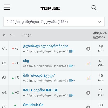
ძიება
რეიტინგი
ბიზნესი, კომერცია, რეკლამა (1654)
(მთავარი)
უნიკალ.
#
+/-
საიტი
(გუშინ)
ფოსტა
გლობალ ელექტრონიქსი
48
61.
-5
▤⇠
(71)
ბიზნესი, კომერცია, რეკლამა
კითხვა-
ubg
41
62.
-4
პასუხი
▤⇠
(59)
ბიზნესი, კომერცია, რეკლამა
შპს "ირიდა ჯგუფი"
40
ავტორიზაცია
63.
+5
▤⇠
(48)
ბიზნესი, კომერცია, რეკლამა
რეგისტრაცია
IMC ♦ აიემსი IMC.GE
41
64.
+2
▤⇠
(46)
ბიზნესი, კომერცია, რეკლამა
პაროლის
Smilehub.Ge
33
65.