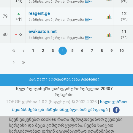
+16
▤⇠
(26)
ბიზნესი, კომერცია, რეკლამა
reagent.ge
12
79.
+11
▤⇠
(12)
ბიზნესი, კომერცია, რეკლამა
evakuatori.net
11
80.
-2
▤⇠
(17)
ბიზნესი, კომერცია, რეკლამა
1
2
3
4
5
6
7
8
9
10
ქართული პროვაიდერების რეიტინგი
სულ რეიტინგში დარეგისტრირებულია
20307
რესურსი
TOP.GE ვერსია 1.0.2 (სატესტო) © 2002-2026
|
სალიცენზიო
შეთანხმება და პასუხისმგებლობის უარყოფა
|
facebook.com/TOP.GE
ჩვენ ვიყენებთ cookies რათა შემოგთავაზოთ უკეთესი
სერვისი და მეტი კომფორტულობა. ჩვენი საიტით
იხილეთ TOP.GE - ის ძველი ვერსია
ბმულზე
სარგებლობით თქვენ ავტომატურად ეთანხმებით