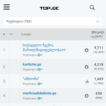
ძიება
რეიტინგი
რელიგია (162)
(მთავარი)
უნიკალ.
#
+/-
საიტი
(გუშინ)
ფოსტა
სიქადულო ჩვენო,
9,711
1.
მართლმადიდებლობაო!
(12,225)
კითხვა-
▤⇠
რელიგია
პასუხი
karibche.ge
4,318
2.
▤⇠
(5,479)
რელიგია
ავტორიზაცია
"ამბიონი"
1,449
3.
▤⇠
(1,783)
რელიგია
რეგისტრაცია
martlmadidebloba.ge
698
4.
▤⇠
(848)
რელიგია
პაროლის