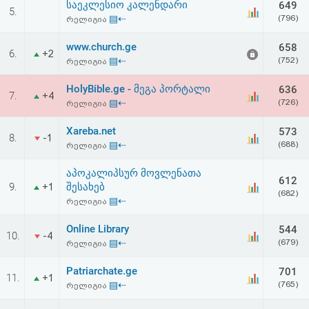
საეკლესიო კალენდარი
649
აღდგენა
5.
▤⇠
(796)
რელიგია
HTML
www.church.ge
658
6.
+2
▤⇠
(752)
რელიგია
კოდი
HolyBible.ge - მეგა პორტალი
636
7.
+4
▤⇠
(726)
რელიგია
სალიცენზიო
Xareba.net
573
შეთანხმება
8.
-1
▤⇠
(688)
რელიგია
და
აპოკალიპსურ მოვლენათა
612
პასუხისმგებლობის
9.
შესახებ
+1
(682)
▤⇠
რელიგია
უარყოფა
Online Library
544
10.
-4
▤⇠
(679)
რელიგია
Patriarchate.ge
701
11.
+1
▤⇠
(765)
რელიგია