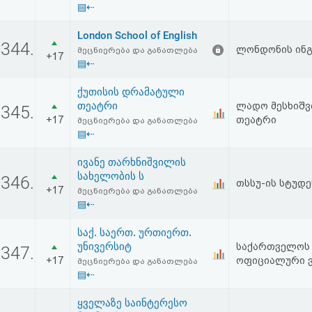
▤⇠
აღდგენა
London School of English
344.
HTML
ლონდონის ინგ
მეცნიერება და განათლება
+17
▤⇠
კოდი
ქუთისის დრამატული
თეატრი
ლადო მესხიშვ
345.
სალიცენზიო
+17
თეატრი
მეცნიერება და განათლება
▤⇠
შეთანხმება
და
ივანე თარხნიშვილის
სახელობის ს
346.
თსსუ-ის სტუდ
პასუხისმგებლობის
+17
მეცნიერება და განათლება
▤⇠
უარყოფა
საქ. საერთ. ურთიერთ.
უნივერსიტ
საქართველოს
347.
+17
ოფიციალური 
მეცნიერება და განათლება
▤⇠
ყველაზე საინტერესო