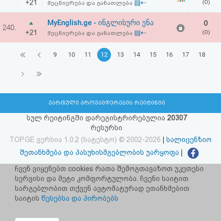
+21
▤⇠
(0)
მეცნიერება და განათლება
MyEnglish.ge - ინგლისური ენა
0
240.
+21
▤⇠
(0)
მეცნიერება და განათლება
9
10
11
12
13
14
15
16
17
18
ქართული პროვაიდერების რეიტინგი
სულ რეიტინგში დარეგისტრირებულია
20307
რესურსი
TOP.GE ვერსია 1.0.2 (სატესტო) © 2002-2026
|
სალიცენზიო
შეთანხმება და პასუხისმგებლობის უარყოფა
|
facebook.com/TOP.GE
ჩვენ ვიყენებთ cookies რათა შემოგთავაზოთ უკეთესი
სერვისი და მეტი კომფორტულობა. ჩვენი საიტით
იხილეთ TOP.GE - ის ძველი ვერსია
ბმულზე
სარგებლობით თქვენ ავტომატურად ეთანხმებით
საიტის
წესებსა და პირობებს
რეკლამა TOP.GE - ზე
TOP.GE-ს სერვერების განთავსებას და ინტერნეტთან კავშირს