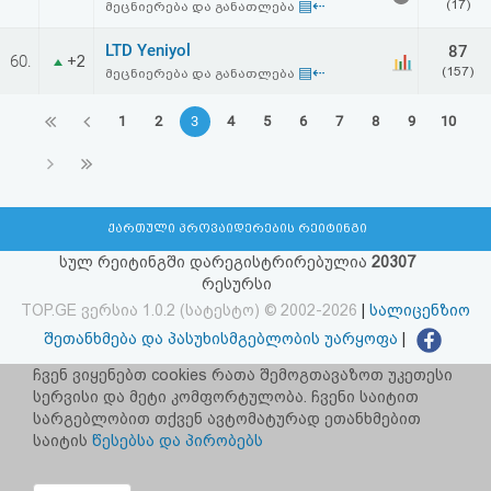
▤⇠
(17)
მეცნიერება და განათლება
LTD Yeniyol
87
60.
+2
▤⇠
(157)
მეცნიერება და განათლება
1
2
3
4
5
6
7
8
9
10
ქართული პროვაიდერების რეიტინგი
სულ რეიტინგში დარეგისტრირებულია
20307
რესურსი
TOP.GE ვერსია 1.0.2 (სატესტო) © 2002-2026
|
სალიცენზიო
შეთანხმება და პასუხისმგებლობის უარყოფა
|
facebook.com/TOP.GE
ჩვენ ვიყენებთ cookies რათა შემოგთავაზოთ უკეთესი
სერვისი და მეტი კომფორტულობა. ჩვენი საიტით
იხილეთ TOP.GE - ის ძველი ვერსია
ბმულზე
სარგებლობით თქვენ ავტომატურად ეთანხმებით
საიტის
წესებსა და პირობებს
რეკლამა TOP.GE - ზე
TOP.GE-ს სერვერების განთავსებას და ინტერნეტთან კავშირს