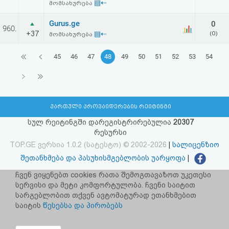
▤⇠
მომსახურება
Gurus.ge
0
960.
+37
▤⇠
(0)
მომსახურება
45
46
47
48
49
50
51
52
53
54
ქართული პროვაიდერების რეიტინგი
სულ რეიტინგში დარეგისტრირებულია
20307
რესურსი
TOP.GE ვერსია 1.0.2 (სატესტო) © 2002-2026
|
სალიცენზიო
შეთანხმება და პასუხისმგებლობის უარყოფა
|
facebook.com/TOP.GE
ჩვენ ვიყენებთ cookies რათა შემოგთავაზოთ უკეთესი
სერვისი და მეტი კომფორტულობა. ჩვენი საიტით
იხილეთ TOP.GE - ის ძველი ვერსია
ბმულზე
სარგებლობით თქვენ ავტომატურად ეთანხმებით
საიტის
წესებსა და პირობებს
რეკლამა TOP.GE - ზე
TOP.GE-ს სერვერების განთავსებას და ინტერნეტთან კავშირს