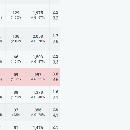
2.2
1
129
1,975
1)
(1,853)
A
G: 87%
3.2
1.7
2
138
2,058
5)
(2,102)
A
G: 78%
2.6
2.2
8
66
1,503
9)
(1,517)
A
G: 87%
3.3
3.8
5
59
997
5)
(1,061)
A
G: 81%
4.5
1.6
8
88
1,378
4)
(1,512)
A
G: 38%
2.1
2.6
37
856
4)
(929)
A
G: 78%
4.1
2.5
7
51
1,476