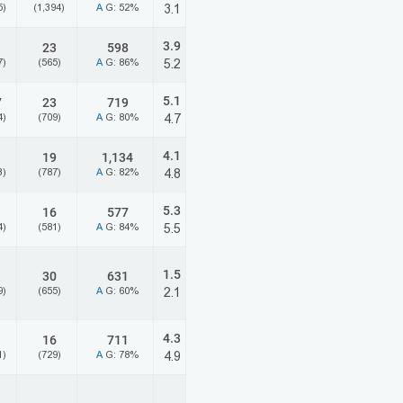
5)
(1,394)
A
G: 52%
3.1
3.9
23
598
7)
(565)
A
G: 86%
5.2
5.1
7
23
719
4)
(709)
A
G: 80%
4.7
4.1
19
1,134
3)
(787)
A
G: 82%
4.8
5.3
16
577
4)
(581)
A
G: 84%
5.5
1.5
30
631
9)
(655)
A
G: 60%
2.1
4.3
16
711
1)
(729)
A
G: 78%
4.9