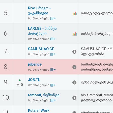
აღდგენა
Rivo | რივო -
5.
ვაკანსიები
იპოვე იდეალური ვ
HTML
▤⇠
მომსახურება
კოდი
LARI.GE - ბიზნეს
6.
პორტალი
ბიზნეს პორტალი
▤⇠
მომსახურება
სალიცენზიო
შეთანხმება
SAMUSHAO.GE
SAMUSHAO.GE არ
7.
▤⇠
პლატფორმა
მომსახურება
და
jober.ge
სამსახურის პოვნ
8.
პასუხისმგებლობის
▤⇠
დასაქმება, სამუშა
მომსახურება
უარყოფა
JOB.TL
9.
შენი ქალაქის ვა
+10
▤⇠
მომსახურება
remonti, რემონტი
binis remonti, re
10.
▤⇠
გიფსოკარდოინი, 
მომსახურება
Kutaisi.Work
11.