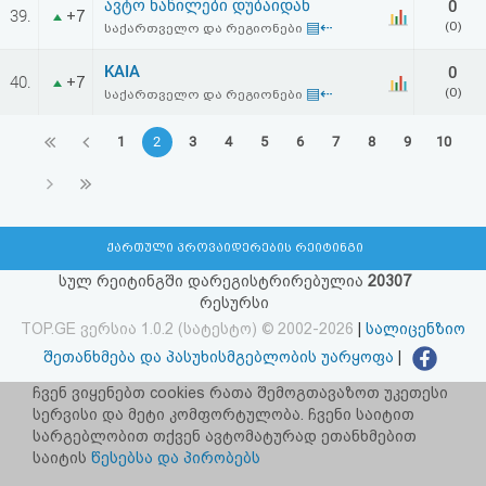
ავტო ნაწილები დუბაიდან
0
39.
+7
▤⇠
(0)
საქართველო და რეგიონები
KAIA
0
40.
+7
▤⇠
(0)
საქართველო და რეგიონები
1
2
3
4
5
6
7
8
9
10
ქართული პროვაიდერების რეიტინგი
სულ რეიტინგში დარეგისტრირებულია
20307
რესურსი
TOP.GE ვერსია 1.0.2 (სატესტო) © 2002-2026
|
სალიცენზიო
შეთანხმება და პასუხისმგებლობის უარყოფა
|
facebook.com/TOP.GE
ჩვენ ვიყენებთ cookies რათა შემოგთავაზოთ უკეთესი
სერვისი და მეტი კომფორტულობა. ჩვენი საიტით
იხილეთ TOP.GE - ის ძველი ვერსია
ბმულზე
სარგებლობით თქვენ ავტომატურად ეთანხმებით
საიტის
წესებსა და პირობებს
რეკლამა TOP.GE - ზე