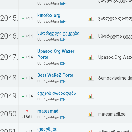
ვიდეო გაკვეთი
▤⇠
აღდგენა
სხვადასხვა
kinofox.org
2045.
+14
უახლესი ფილმე
HTML
▤⇠
სხვადასხვა
კოდი
სპორტული ცეკვები
2046.
+14
სპორტული ცეკ
▤⇠
სხვადასხვა
სალიცენზიო
Upasod.Org Wazer
2047.
შეთანხმება
Portal!
+14
Upasod.Org Wazer
▤⇠
სხვადასხვა
და
Best WaReZ Portal
2048.
+14
Semogviseirne da
პასუხისმგებლობის
▤⇠
სხვადასხვა
უარყოფა
ავეჯის დამზადება
2049.
+14
▤⇠
სხვადასხვა
matesmadli
2050.
matesmadli.ge
-1861
▤⇠
სხვადასხვა
ფილმები
2051.