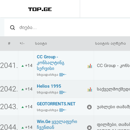
რეიტინგი
(მთავარი)
#
+/-
საიტი
საიტის აღწერა
ფოსტა
CC Group -
კონსალტინგ
2041.
+14
CC Group - კონ
კითხვა-
სერვისი
▤⇠
სხვადასხვა
პასუხი
Helios 1995
2042.
+14
საქველმოქმედო
▤⇠
ავტორიზაცია
სხვადასხვა
GEOTORRENTS.NET
2043.
+14
უახლესი თამაშ
რეგისტრაცია
▤⇠
სხვადასხვა
Win.Ge ყველაფერი
პაროლის
ფილმები, თამაშ
2044.
ჩვენთან
+14