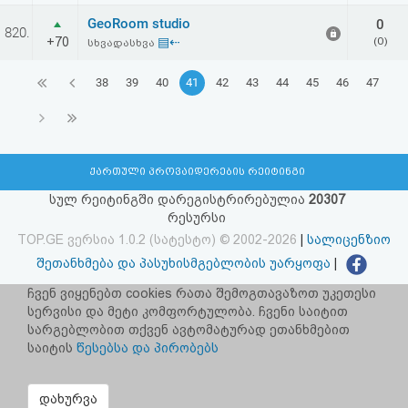
GeoRoom studio
0
820.
+70
▤⇠
(0)
სხვადასხვა
38
39
40
41
42
43
44
45
46
47
ქართული პროვაიდერების რეიტინგი
სულ რეიტინგში დარეგისტრირებულია
20307
რესურსი
TOP.GE ვერსია 1.0.2 (სატესტო) © 2002-2026
|
სალიცენზიო
შეთანხმება და პასუხისმგებლობის უარყოფა
|
facebook.com/TOP.GE
ჩვენ ვიყენებთ cookies რათა შემოგთავაზოთ უკეთესი
სერვისი და მეტი კომფორტულობა. ჩვენი საიტით
იხილეთ TOP.GE - ის ძველი ვერსია
ბმულზე
სარგებლობით თქვენ ავტომატურად ეთანხმებით
საიტის
წესებსა და პირობებს
რეკლამა TOP.GE - ზე
TOP.GE-ს სერვერების განთავსებას და ინტერნეტთან კავშირს
დახურვა
უზრუნველყოფს:
CLOUD9