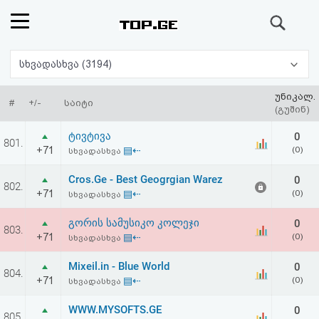
ძიება
რეიტინგი
სხვადასხვა (3194)
(მთავარი)
უნიკალ.
#
+/-
საიტი
(გუშინ)
ფოსტა
ტივტივა
0
801.
+71
▤⇠
(0)
სხვადასხვა
კითხვა-
Cros.Ge - Best Geogrgian Warez
0
802.
პასუხი
+71
▤⇠
(0)
სხვადასხვა
გორის სამუსიკო კოლეჯი
0
ავტორიზაცია
803.
+71
▤⇠
(0)
სხვადასხვა
რეგისტრაცია
Mixeil.in - Blue World
0
804.
+71
▤⇠
(0)
სხვადასხვა
პაროლის
WWW.MYSOFTS.GE
0
805.