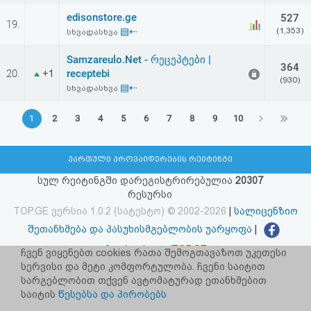
edisonstore.ge
527
19.
▤⇠
(1,353)
სხვადასხვა
Samzareulo.Net - რეცეპტები |
364
20.
receptebi
+1
(930)
▤⇠
სხვადასხვა
1
2
3
4
5
6
7
8
9
10
ქართული პროვაიდერების რეიტინგი
სულ რეიტინგში დარეგისტრირებულია
20307
რესურსი
TOP.GE ვერსია 1.0.2 (სატესტო) © 2002-2026
|
სალიცენზიო
შეთანხმება და პასუხისმგებლობის უარყოფა
|
facebook.com/TOP.GE
ჩვენ ვიყენებთ cookies რათა შემოგთავაზოთ უკეთესი
სერვისი და მეტი კომფორტულობა. ჩვენი საიტით
იხილეთ TOP.GE - ის ძველი ვერსია
ბმულზე
სარგებლობით თქვენ ავტომატურად ეთანხმებით
საიტის
წესებსა და პირობებს
რეკლამა TOP.GE - ზე