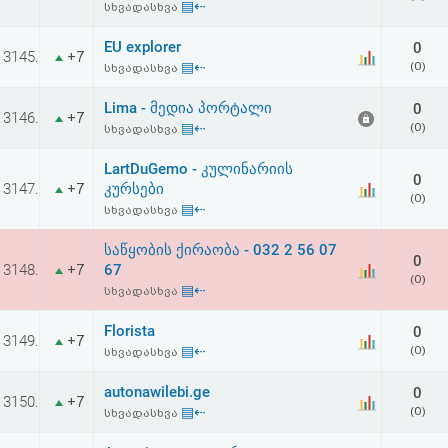
▤⇠
სხვადასხვა
აღდგენა
EU explorer
0
3145.
+7
HTML
▤⇠
(0)
სხვადასხვა
კოდი
Lima - მედია პორტალი
0
3146.
+7
▤⇠
(0)
სხვადასხვა
სალიცენზიო
LartDuGemo - კულინარიის
0
3147.
კურსები
+7
შეთანხმება
(0)
▤⇠
სხვადასხვა
და
საწყობის ქირაობა - 032 2 56 07
0
პასუხისმგებლობის
3148.
67
+7
(0)
▤⇠
სხვადასხვა
უარყოფა
Florista
0
3149.
+7
▤⇠
(0)
სხვადასხვა
autonawilebi.ge
0
3150.
+7
▤⇠
(0)
სხვადასხვა