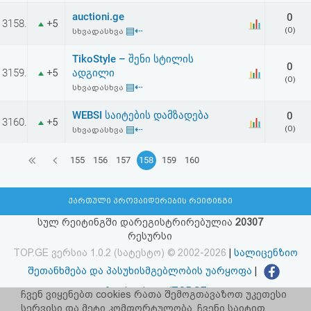
auctioni.ge
0
3158.
+5
▤⇠
(0)
სხვადასხვა
TikoStyle – შენი სტილის
0
3159.
ადგილი
+5
(0)
▤⇠
სხვადასხვა
WEBSI საიტების დამზადება
0
3160.
+5
▤⇠
(0)
სხვადასხვა
155
156
157
158
159
160
ქართული პროვაიდერების რეიტინგი
სულ რეიტინგში დარეგისტრირებულია
20307
რესურსი
TOP.GE ვერსია 1.0.2 (სატესტო) © 2002-2026
|
სალიცენზიო
შეთანხმება და პასუხისმგებლობის უარყოფა
|
facebook.com/TOP.GE
ჩვენ ვიყენებთ cookies რათა შემოგთავაზოთ უკეთესი
სერვისი და მეტი კომფორტულობა. ჩვენი საიტით
იხილეთ TOP.GE - ის ძველი ვერსია
ბმულზე