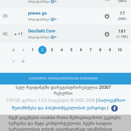
▤⇠
(940)
სხვადასხვა
pnews.ge
77
39.
▤⇠
(585)
სხვადასხვა
GeoSaiti.Com
181
40.
+1
▤⇠
(1,182)
სხვადასხვა
1
2
3
4
5
6
7
8
9
10
ქართული პროვაიდერების რეიტინგი
სულ რეიტინგში დარეგისტრირებულია
20307
რესურსი
TOP.GE ვერსია 1.0.2 (სატესტო) © 2002-2026
|
სალიცენზიო
შეთანხმება და პასუხისმგებლობის უარყოფა
|
facebook.com/TOP.GE
ჩვენ ვიყენებთ cookies რათა შემოგთავაზოთ უკეთესი
სერვისი და მეტი კომფორტულობა. ჩვენი საიტით
იხილეთ TOP.GE - ის ძველი ვერსია
ბმულზე
სარგებლობით თქვენ ავტომატურად ეთანხმებით