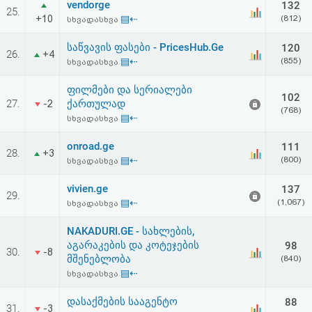
vendorge
132
აღდგენა
25.
+10
▤⇠
(812)
სხვადასხვა
HTML
საწვავის ფასები - PricesHub.Ge
120
26.
+4
▤⇠
(855)
სხვადასხვა
კოდი
ფილმები და სერიალები
102
27.
ქართულად
-2
სალიცენზიო
(768)
▤⇠
სხვადასხვა
შეთანხმება
onroad.ge
111
28.
+3
და
▤⇠
(800)
სხვადასხვა
პასუხისმგებლობის
vivien.ge
137
29.
▤⇠
(1,067)
სხვადასხვა
უარყოფა
NAKADURI.GE - სახლების,
აგარაკების და კოტეჯების
98
30.
-8
მშენებლობა
(840)
▤⇠
სხვადასხვა
დასაქმების სააგენტო
88
31.
-3