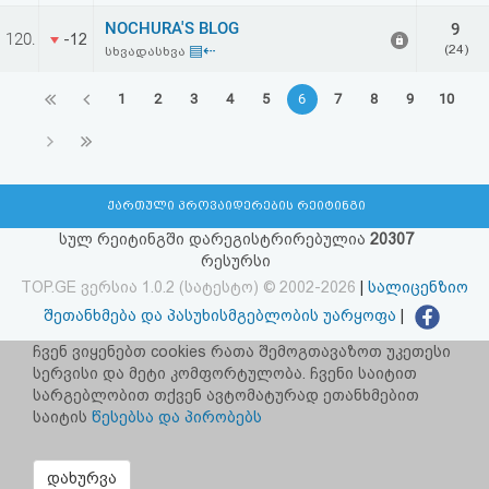
NOCHURA'S BLOG
9
120.
-12
▤⇠
(24)
სხვადასხვა
1
2
3
4
5
6
7
8
9
10
ქართული პროვაიდერების რეიტინგი
სულ რეიტინგში დარეგისტრირებულია
20307
რესურსი
TOP.GE ვერსია 1.0.2 (სატესტო) © 2002-2026
|
სალიცენზიო
შეთანხმება და პასუხისმგებლობის უარყოფა
|
facebook.com/TOP.GE
ჩვენ ვიყენებთ cookies რათა შემოგთავაზოთ უკეთესი
სერვისი და მეტი კომფორტულობა. ჩვენი საიტით
იხილეთ TOP.GE - ის ძველი ვერსია
ბმულზე
სარგებლობით თქვენ ავტომატურად ეთანხმებით
საიტის
წესებსა და პირობებს
რეკლამა TOP.GE - ზე
TOP.GE-ს სერვერების განთავსებას და ინტერნეტთან კავშირს
დახურვა
უზრუნველყოფს:
CLOUD9