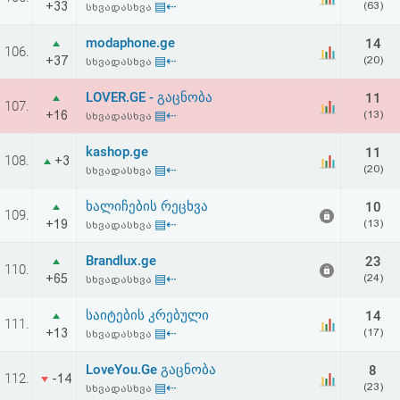
+33
▤⇠
(63)
სხვადასხვა
აღდგენა
modaphone.ge
14
106.
HTML
+37
▤⇠
(20)
სხვადასხვა
კოდი
LOVER.GE - გაცნობა
11
107.
+16
▤⇠
(13)
სხვადასხვა
სალიცენზიო
kashop.ge
11
108.
+3
▤⇠
(20)
სხვადასხვა
შეთანხმება
და
ხალიჩების რეცხვა
10
109.
+19
▤⇠
(13)
სხვადასხვა
პასუხისმგებლობის
Brandlux.ge
23
110.
უარყოფა
+65
▤⇠
(24)
სხვადასხვა
საიტების კრებული
14
111.
+13
▤⇠
(17)
სხვადასხვა
LoveYou.Ge გაცნობა
8
112.
-14
▤⇠
(23)
სხვადასხვა