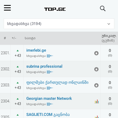
ძიება
რეიტინგი
სხვადასხვა (3194)
(მთავარი)
უნიკალ.
#
+/-
საიტი
(გუშინ)
ფოსტა
imerlebi.ge
0
2301.
+43
▤⇠
(0)
სხვადასხვა
კითხვა-
subrina professional
0
2302.
პასუხი
+43
▤⇠
(0)
სხვადასხვა
ფილმები ქართულად ონლაინში
0
ავტორიზაცია
2303.
+43
▤⇠
(0)
სხვადასხვა
რეგისტრაცია
Georgian master Network
0
2304.
+43
▤⇠
(0)
სხვადასხვა
პაროლის
SAGIJETI.COM გაცნობა
0
2305.