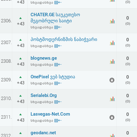
+43
▤⇠
(0)
სხვადასხვა
აღდგენა
CHATER.GE საუკეთესო
0
HTML
2306.
მეგობრული საიტი
+43
(0)
▤⇠
სხვადასხვა
კოდი
პოსტმოდერნიზმის ნაბიჭვარი
0
2307.
+43
▤⇠
(0)
სხვადასხვა
სალიცენზიო
blognews.ge
0
შეთანხმება
2308.
+43
▤⇠
(0)
სხვადასხვა
და
OnePixel ვებ სტუდია
0
2309.
პასუხისმგებლობის
+43
▤⇠
(0)
სხვადასხვა
უარყოფა
Serialebi.Org
0
2310.
+43
▤⇠
(0)
სხვადასხვა
Lasvegas-Net.Com
0
2311.
+43
▤⇠
(0)
სხვადასხვა
geodanc.net
0
2312.