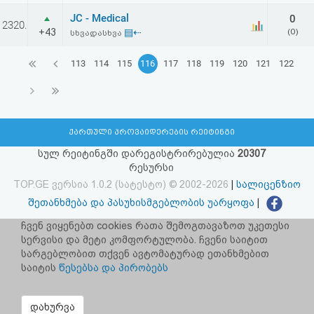
JC - Medical
0
2320.
+43
▤⇠
(0)
სხვადასხვა
113
114
115
116
117
118
119
120
121
122
ქართული პროვაიდერების რეიტინგი
სულ რეიტინგში დარეგისტრირებულია
20307
რესურსი
TOP.GE ვერსია 1.0.2 (სატესტო) © 2002-2026
|
სალიცენზიო
შეთანხმება და პასუხისმგებლობის უარყოფა
|
facebook.com/TOP.GE
ჩვენ ვიყენებთ cookies რათა შემოგთავაზოთ უკეთესი
სერვისი და მეტი კომფორტულობა. ჩვენი საიტით
იხილეთ TOP.GE - ის ძველი ვერსია
ბმულზე
სარგებლობით თქვენ ავტომატურად ეთანხმებით
საიტის
წესებსა და პირობებს
რეკლამა TOP.GE - ზე
TOP.GE-ს სერვერების განთავსებას და ინტერნეტთან კავშირს
დახურვა
უზრუნველყოფს:
CLOUD9