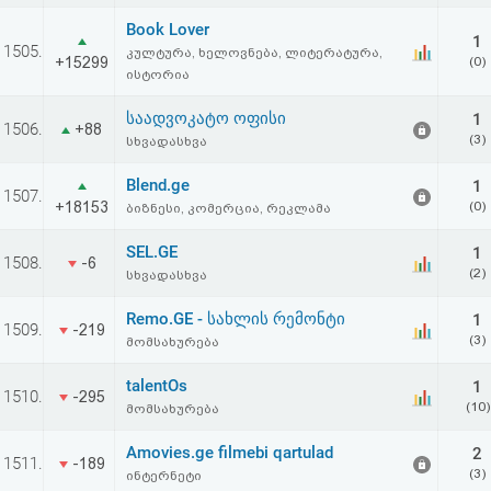
აღდგენა
Book Lover
1
1505.
კულტურა, ხელოვნება, ლიტერატურა,
+15299
(0)
HTML
ისტორია
კოდი
საადვოკატო ოფისი
1
1506.
+88
(3)
სხვადასხვა
სალიცენზიო
Blend.ge
1
1507.
+18153
(0)
ბიზნესი, კომერცია, რეკლამა
შეთანხმება
SEL.GE
და
1
1508.
-6
(2)
სხვადასხვა
პასუხისმგებლობის
Remo.GE - სახლის რემონტი
1
1509.
-219
უარყოფა
(3)
მომსახურება
talentOs
1
1510.
-295
(10)
მომსახურება
Amovies.ge filmebi qartulad
2
1511.
-189
(3)
ინტერნეტი