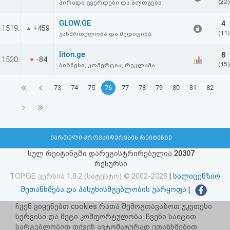
(22)
პირადი გვერდები და ბლოგები
GLOW.GE
4
1519.
+459
(11)
ჯანმრთელობა და მედიცინა
liton.ge
8
1520.
-84
(15)
ბიზნესი, კომერცია, რეკლამა
73
74
75
76
77
78
79
80
81
82
ქართული პროვაიდერების რეიტინგი
სულ რეიტინგში დარეგისტრირებულია
20307
რესურსი
TOP.GE ვერსია 1.0.2 (სატესტო) © 2002-2026
|
სალიცენზიო
შეთანხმება და პასუხისმგებლობის უარყოფა
|
facebook.com/TOP.GE
ჩვენ ვიყენებთ cookies რათა შემოგთავაზოთ უკეთესი
სერვისი და მეტი კომფორტულობა. ჩვენი საიტით
იხილეთ TOP.GE - ის ძველი ვერსია
ბმულზე
სარგებლობით თქვენ ავტომატურად ეთანხმებით