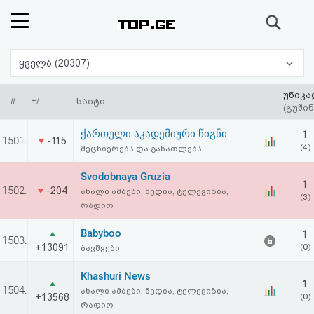
ძიება
რეიტინგი
ყველა (20307)
(მთავარი)
უნიკა
#
+/-
საიტი
(გუშინ
ფოსტა
ქართული აკადემიური წიგნი
1
1501.
-115
(4)
მეცნიერება და განათლება
კითხვა-
Svodobnaya Gruzia
1
პასუხი
1502.
-204
ახალი ამბები, მედია, ტელევიზია,
(3)
რადიო
ავტორიზაცია
Babyboo
1
1503.
+13091
(0)
ბავშვები
რეგისტრაცია
Khashuri News
1
1504.
ახალი ამბები, მედია, ტელევიზია,
პაროლის
+13568
(0)
რადიო