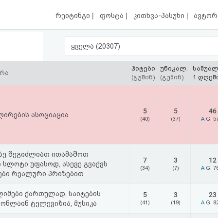
|
|
|
რეიტინგი
ფოსტა
კითხვა-პასუხი
ავტორ
ყველა (20307)
ჰიტები
უნიკალ.
საშუა
ერა
(გუშინ)
(გუშინ)
1 დღეშ
5
5
46
ლირების ასოციაცია
(40)
(37)
A
G: 5
ტზე შეგიძლიათ ითამაშოთ
7
3
12
 სლოტი უფასოდ, ასევე გვაქვს
(34)
(7)
A
G: 7
ები რეალური პრიზებით
იმები ქართულად, საიტების
5
3
23
 ონლაინ ტელევიზია, მუსიკა
(41)
(19)
A
G: 8