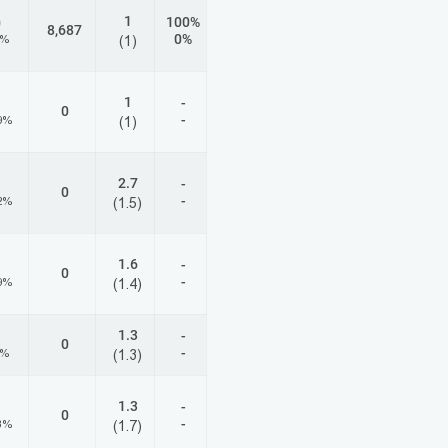
1
100%
0
8,687
0%
8%
(1)
1
-
0
-
9%
(1)
2.7
-
0
-
2%
(1.5)
1.6
-
0
-
9%
(1.4)
1.3
-
0
-
7%
(1.3)
1.3
-
0
-
3%
(1.7)