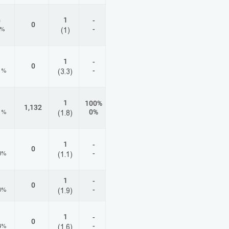
1
-
0
0
-
2%
(1)
1
-
0
-
1%
(3.3)
1
100%
1,132
0%
1%
(1.8)
1
-
0
-
8%
(1.1)
1
-
0
-
0%
(1.9)
1
-
0
-
4%
(1.6)