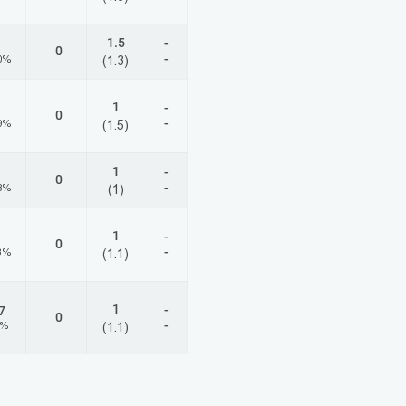
1.5
-
0
-
0%
(1.3)
1
-
0
-
9%
(1.5)
1
-
0
-
8%
(1)
1
-
0
-
3%
(1.1)
1
-
7
0
-
4%
(1.1)