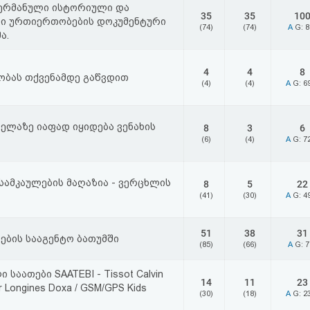
ერმანული ისტორიული და
35
35
10
ი ურთიერთობების დოკუმენტური
(74)
(74)
A
G: 
ა.
4
4
8
ობას თქვენამდე გაწვდით
(4)
(4)
A
G: 6
ველაზე იაფად იყიდება ვენახის
8
3
6
(6)
(4)
A
G: 7
სამკაულების მაღაზია - ვერცხლის
8
5
22
(41)
(30)
A
G: 4
51
38
31
ების სააგენტო ბათუმში
(85)
(66)
A
G: 
 საათები SAATEBI - Tissot Calvin
14
11
23
r Longines Doxa / GSM/GPS Kids
(30)
(18)
A
G: 2