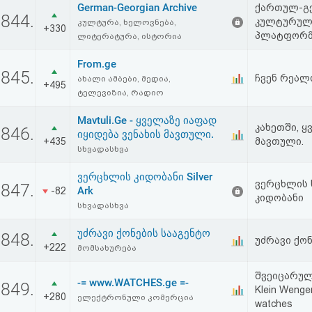
German-Georgian Archive
ქართულ-გ
აღდგენა
844.
კულტურულ
კულტურა, ხელოვნება,
+330
პლატფორმ
ლიტერატურა, ისტორია
HTML
From.ge
კოდი
845.
ჩვენ რეალ
ახალი ამბები, მედია,
+495
ტელევიზია, რადიო
სალიცენზიო
Mavtuli.Ge - ყველაზე იაფად
კახეთში, ყ
846.
იყიდება ვენახის მავთული.
შეთანხმება
+435
მავთული.
სხვადასხვა
და
ვერცხლის კიდობანი Silver
ვერცხლის 
847.
პასუხისმგებლობის
Ark
-82
კიდობანი
სხვადასხვა
უარყოფა
უძრავი ქონების სააგენტო
848.
უძრავი ქონ
+222
მომსახურება
შვეიცარული
-= www.WATCHES.ge =-
849.
Klein Wenge
+280
ელექტრონული კომერცია
watches