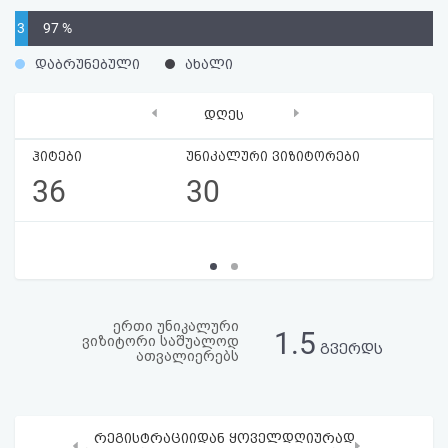
აღდგენა
3
97 %
%
დაბრუნებული
ახალი
HTML
კოდი
‹
›
დღეს
სალიცენზიო
ჰიტები
უნიკალური ვიზიტორები
36
30
შეთანხმება
და
პასუხისმგებლობის
უარყოფა
ერთი უნიკალური
1.5
ვიზიტორი საშუალოდ
გვერდს
ათვალიერებს
რეგისტრაციიდან ყოველდღიურად
‹
›