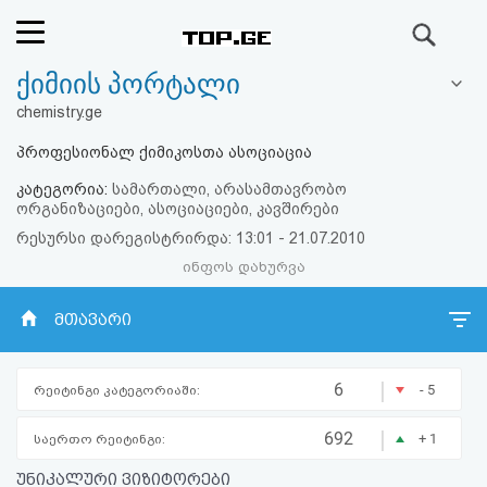
ძიება
ქიმიის პორტალი
რეიტინგი
chemistry.ge
(მთავარი)
პროფესიონალ ქიმიკოსთა ასოციაცია
კატეგორია:
სამართალი, არასამთავრობო
ფოსტა
ორგანიზაციები, ასოციაციები, კავშირები
რესურსი დარეგისტრირდა: 13:01 - 21.07.2010
კითხვა-
ინფოს დახურვა
პასუხი
მთავარი
ავტორიზაცია
|
6
- 5
რეიტინგი კატეგორიაში:
რეგისტრაცია
|
692
+ 1
საერთო რეიტინგი:
პაროლის
უნიკალური ვიზიტორები